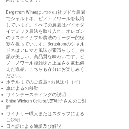
Bergstrom Wines
は5つの自社ブドウ農園
でシャルドネ、ピノ・ノワールを栽培
しています。すべての農園はバイオダ
イナミック農法を取り入れ、オレゴン
のサステイナブル農法のリーダー的役
Bergstrom
割を担っています。
のシャル
ドネはアロマと風味が素晴らしく、余
韻が美しい、高品質な味わいです。ピ
ノ・ノワール複雑味と上品さを兼ね備
えた逸品。こちらも存分にお楽しみく
ださい。
ホテルまでのご送迎•お見送り（イ）
車によるの移動
ワインテースティングの説明
Shiba Wichern Cellars
の芝明子さんのご対
面
ワイナリー職人またはスタッフによる
ご説明
日本語による通訳及び解説