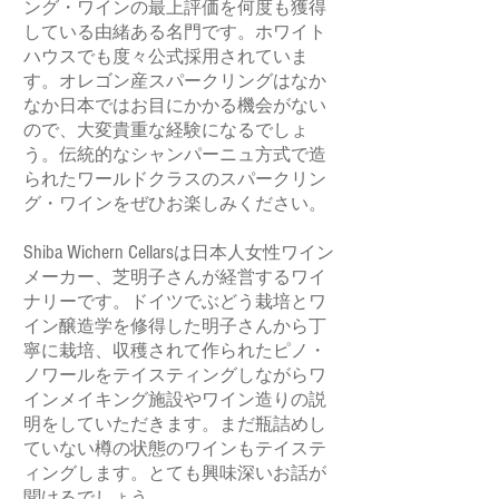
ング・ワインの最上評価を何度も獲得
している由緒ある名門です。ホワイト
ハウスでも度々公式採用されていま
す。オレゴン産スパークリングはなか
なか日本ではお目にかかる機会がない
ので、大変貴重な経験になるでしょ
う。伝統的なシャンパーニュ方式で造
られたワールドクラスのスパークリン
グ・ワインをぜひお楽しみください。
Shiba Wichern Cellars
は日本人女性ワイン
メーカー、芝明子さんが経営するワイ
ナリーです。ドイツでぶどう栽培とワ
イン醸造学を修得した明子さんから丁
寧に栽培、収穫されて作られたピノ・
ノワールをテイスティングしながらワ
インメイキング施設やワイン造りの説
明をしていただきます。まだ瓶詰めし
ていない樽の状態のワインもテイステ
ィングします。とても興味深いお話が
聞けるでしょう。