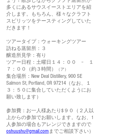
ょう！散歩しながらクラフト蒸留所が
多くにあるサウスイーストエリアを紹
介します。もちろん、様々なクラフト
スピリッツをテースティングしていた
だきます！
ツアータイプ：ウォーキングツアー
訪ねる蒸留所：３
醸造所見学：有り
ツアー日程：土曜日１４：００ − １
７：００（約３時間）
（ア）
New Deal Distillery, 900 SE
集合場所：
Salmon St, Portland, OR 97214
（なお、１
３：５０に集合していただくようにお
願い致します）
参加費：お一人様あたり$９０（２人以
上からの参加でお願いします。なお、1
人参加の場合もアレンジできますので
oshuushu@gmail.com
までご相談下さい）