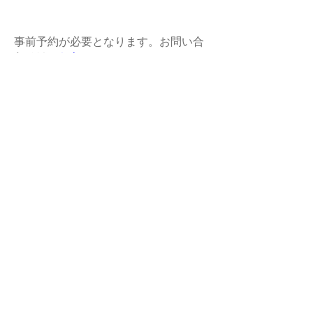
事前予約が必要となります。お問い合
わせは
こちらへ
。
又はオ州酒ブログまでメール下さい：
oshuushu@gmail.com
よくあるご質問は
こちらへ
。
（ア）２０１６年の４月からスピリッツツアー
を催行致します。元旦、サンクスギビング、ク
リスマスを除く。
ポートランド ビール ツアー 観光 ポート
ランド ビール ツアー 観光 ポートラン
ド ビール ツアー 観光