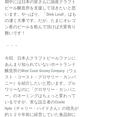
期中には日本の皆さんに国産クラフト
ビール醸造所を支援して頂きたいと思
います。やっぱり、「Drink Local!」はも
の凄く大事です。だが、たまにオレゴ
ン産のビールを飲んで頂けば大変有り
難いです！
 ・・・
今回、日本人クラフトビールファンに
あんまり知られていないポートランド
醸造所の
West Coast Grocery Compan
y（ウェ
スト・コースト・グロサリー・カンパ
ニー）を紹介したいと思います。ブル
ワリーなのに「グロサリー・カンパニ
ー」のネーミングはちょっと変わって
いるですが、実な設立者のCharlie 
Hyde（チャリー・ハイドさん）の祖先が
約１２０年前に経営していた食品卸に