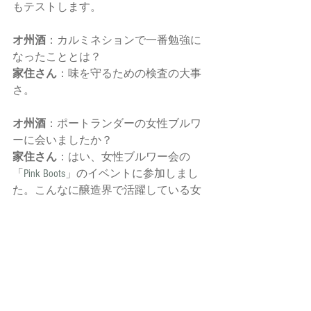
もテストします。
オ州酒
：カルミネションで一番勉強に
なったこととは？
家住さん
：味を守るための検査の大事
さ。　
オ州酒
：ポートランダーの女性ブルワ
ーに会いましたか？
家住さん
：はい、女性ブルワー会の
「
Pink Boots
」のイベントに参加しまし
た。こんなに醸造界で活躍している女
性は格好いいなと思いました。
オ州酒
：オススメのポートランドブル
ワリーは何処？
家住さん
：Culmination, Wayfiinder, Modern 
Times, 10 Barrel, Von Ebert, Great Notion