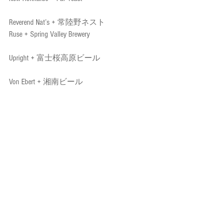
Reverend Nat’s + 常陸野ネスト
Ruse + Spring Valley Brewery
Upright + 富士桜高原ビール 
Von Ebert + 湘南ビール
２０２０年のFuji to Hoodの詳細は近日に 
www.fujitohood.com
 で共有します、是非ご
拝見下さいませ！
                      •••
オ州酒ブログのツアーに参加しません