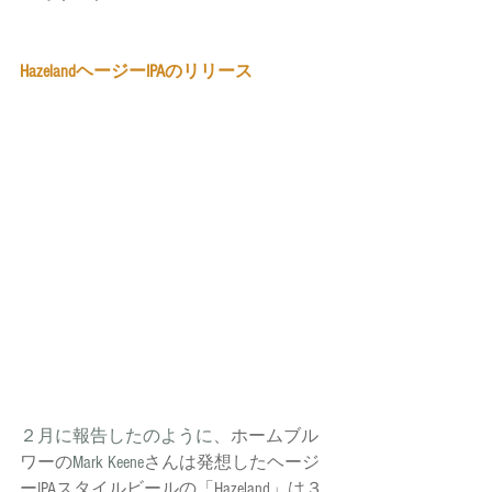
HazelandヘージーIPAのリリース
２月に報告したのように
、ホームブル
ワーの
Mark Keene
さんは発想したヘージ
ーIPAスタイルビールの「Hazeland」は３