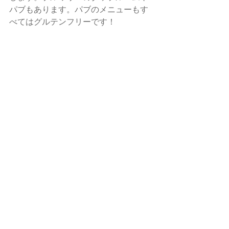
パブもあります。パブのメニューもす
べてはグルテンフリーです！
ジェームスさんは麦芽代わりに栗
（左）やレンズ豆（中、右）を使いま
す！
なお、面白いニュースがあります。今