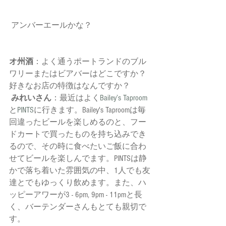
 アンバーエールかな？  
オ州酒
：よく通うポートランドのブル
ワリーまたはビアバーはどこですか？
好きなお店の特徴はなんですか？ 
みれいさん
：最近はよく
Bailey’s Taproom
と
PINTS
に行きます。Bailey's Taproomは毎
回違ったビールを楽しめるのと、フー
ドカートで買ったものを持ち込みでき
るので、その時に食べたいご飯に合わ
せてビールを楽しんでます。PINTSは静
かで落ち着いた雰囲気の中、1人でも友
達とでもゆっくり飲めます。また、ハ
ッピーアワーが3 - 6pm, 9pm - 11pmと長
く、バーテンダーさんもとても親切で
す。 