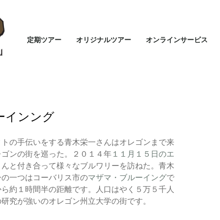
定期ツアー
オリジナルツアー
オンラインサービス
ーインング
クトの手伝いをする青木栄一さんはオレゴンまで来
レゴンの街を巡った。２０１４年
１１月１５日のエ
さんと付き合って様々なブルワリーを訪ねた。青木
ーの一つはコーバリス市の
マザマ・ブルーイング
で
から約１時間半の距離です。人口はやく５万５千人
研究が強いのオレゴン州立大学の街です。 